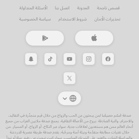
قصص ناجحة
المدونة
اتصل بنا
الأسئلة المتداولة
تحذيرات الأمان
شروط الاستخدام
سياسة الخصوصية
صدفة صُمّم خصيصًا لمن يبحثون عن الحب والزواج من خلال قيم متجذّرة في التقاليد،
والاحترام، والنية الصادقة. بروح من الأصالة الثقافية، يجمع صدفة ملايين العزاب من جميع
أنحاء العالم ممن هم مستعدون لعلاقات جدية، سواء عبر النكاح، أو الزواج، أو المسيار. من
خلال تقنيات مطابقة متقدّمة وبيئة آمنة ومرحّبة، يقدم صدفة طريقة عصرية للدردشة
والمراسلة الشات ,والعثور على الشريك المناسب. سواء كنت تبحث عن رفيق حياة أو تبدأ