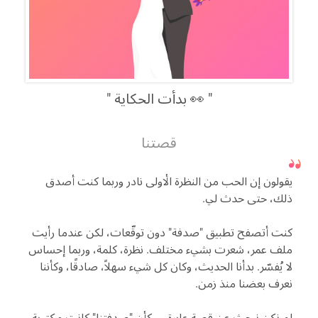
👀 بدأت الحكاية
قصتنا
يقولون إن الحب من النظرة الأولى نادر وربما كنت أصدق
ذلك، حتى حدث لي.
كنت أتصفح تطبيق "صدفة" دون توقّعات، لكن عندما رأيت
ملف عمر، شعرت بشيء مختلف. نظرة، كلمة، وربما إحساس
لا يُفسّر. بدأنا الحديث، وكان كل شيء سهلاً، صادقًا، وكأننا
نعرف بعضنا منذ زمن.
لم نكن نبحث عن قصة عابرة… وكأن "صدفتنا" كانت مكتوبة.