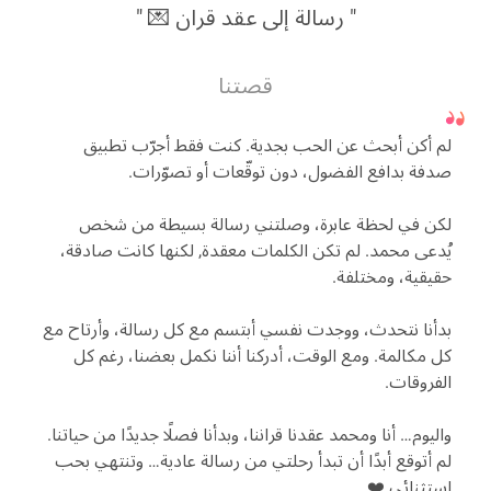
رسالة إلى عقد قران 💌
قصتنا
لم أكن أبحث عن الحب بجدية. كنت فقط أجرّب تطبيق
صدفة بدافع الفضول، دون توقّعات أو تصوّرات.
لكن في لحظة عابرة، وصلتني رسالة بسيطة من شخص
يُدعى محمد. لم تكن الكلمات معقدة, لكنها كانت صادقة،
حقيقية، ومختلفة.
بدأنا نتحدث، ووجدت نفسي أبتسم مع كل رسالة، وأرتاح مع
كل مكالمة. ومع الوقت، أدركنا أننا نكمل بعضنا، رغم كل
الفروقات.
واليوم… أنا ومحمد عقدنا قراننا، وبدأنا فصلًا جديدًا من حياتنا.
لم أتوقع أبدًا أن تبدأ رحلتي من رسالة عادية… وتنتهي بحب
استثنائي ❤️