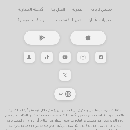
قصص ناجحة
المدونة
اتصل بنا
الأسئلة المتداولة
تحذيرات الأمان
شروط الاستخدام
سياسة الخصوصية
صدفة صُمّم خصيصًا لمن يبحثون عن الحب والزواج من خلال قيم متجذّرة في التقاليد،
والاحترام، والنية الصادقة. بروح من الأصالة الثقافية، يجمع صدفة ملايين العزاب من جميع
أنحاء العالم ممن هم مستعدون لعلاقات جدية، سواء عبر النكاح، أو الزواج، أو المسيار. من
خلال تقنيات مطابقة متقدّمة وبيئة آمنة ومرحّبة، يقدم صدفة طريقة عصرية للدردشة